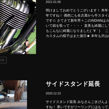
2021.01.06
明けましておめでとうございます！ 本年
年ですね！ 偶然にも名古屋から牛スタイル
です☆ さてさて新年早々このINDIAN
いて錆を取って・・・・ 直美も綺麗にし
もこんなに綺麗になりました( ´∀｀)
カスタムの様子はまた後日★ 本年も沢山の
IAN
サイドスタンド延長
2020.12.23
サイドスタンド延長 みなさんごきげんよ
すね！ 寒いですがツーリングにはもっ