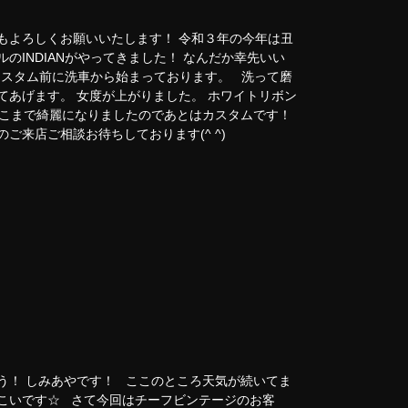
もよろしくお願いいたします！ 令和３年の今年は丑
のINDIANがやってきました！ なんだか幸先いい
はカスタム前に洗車から始まっております。 洗って磨
てあげます。 女度が上がりました。 ホワイトリボン
 ここまで綺麗になりましたのであとはカスタムです！
ご来店ご相談お待ちしております(^ ^)
う！ しみあやです！ ここのところ天気が続いてま
てこいです☆ さて今回はチーフビンテージのお客