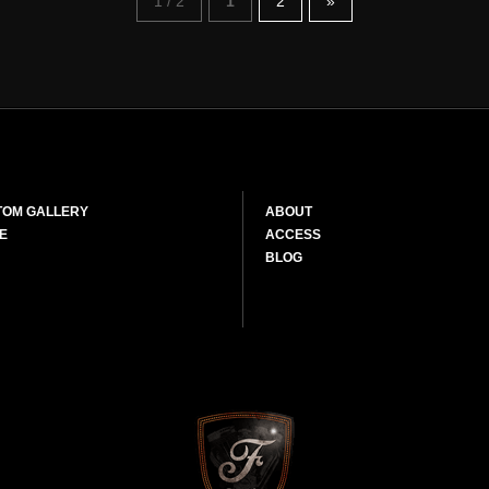
1 / 2
1
2
»
TOM GALLERY
ABOUT
E
ACCESS
BLOG