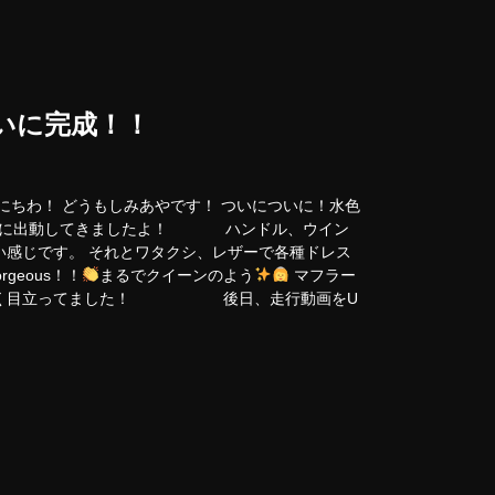
いに完成！！
にちわ！ どうもしみあやです！ ついについに！水色
影に出動してきましたよ！ ハンドル、ウイン
い感じです。 それとワタクシ、レザーで各種ドレス
eous！！
まるでクイーンのよう
マフラー
すごく目立ってました！ 後日、走行動画をU