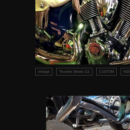
vintage
Thunder Stroke 111
CUSTOM
IND