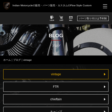
Indian Motorcycleの販売・パーツ販売・カスタムのFlow Style Custom
パーツ取り付けは予約制
BLOG
ブログ
ホーム
｜
ブログ
｜vintage
vintage
FTR
chieftain
キャンプ