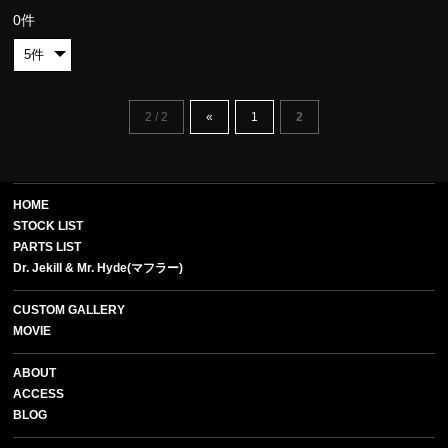
0件
2 / 2
«
1
2
HOME
STOCK LIST
PARTS LIST
Dr. Jekill & Mr. Hyde(マフラー)
CUSTOM GALLERY
MOVIE
ABOUT
ACCESS
BLOG