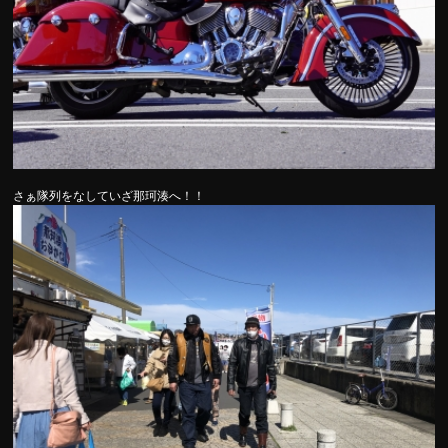
さぁ隊列をなしていざ那珂湊へ！！