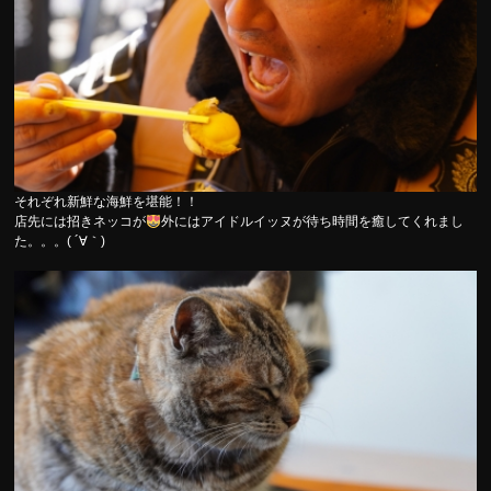
それぞれ新鮮な海鮮を堪能！！
店先には招きネッコが
外にはアイドルイッヌが待ち時間を癒してくれまし
た。。。( ´∀｀)