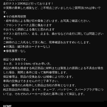
走行テスト10KMほど行っております！
※実際の乗車した感覚など、ご不明点ございましたらご質問頂ければ幸いで
す。
★その他車両状態
・経年劣化による飛び石や腐食ございます。お写真ご確認ください。
・フロントフォーク上面に傷あります
※おそらく調節による傷だと思われます
※テスト走行を行い、走る、止まる、曲がるなどの走行に関しては問題ござい
ません。
ご納得の上ご入札をして頂く為に、現車確認をおすすめいたします。
★付属品：鍵2本(赤カードキーなし)
★修復履歴：なし
保証つき車両です。
３ヶ月、３０００kmいずれか早い方。
表記の車両を構成する純正部品に材料または製造上の原因による不具合が発生
した場合、期間と条件に従って無料修理致します。
保証修理は、部品の交換あるいは補修により行います。
車両の交換はできませんのでご了承下さい。
なお、修理のため取外した部品は当社の所有となります。
純正部品以外の部品、タイヤ、チューブ、バッテリー、スパークプラグ等につ
いては、それぞれのメーカーが定めた基準に従って保証します。
HOME