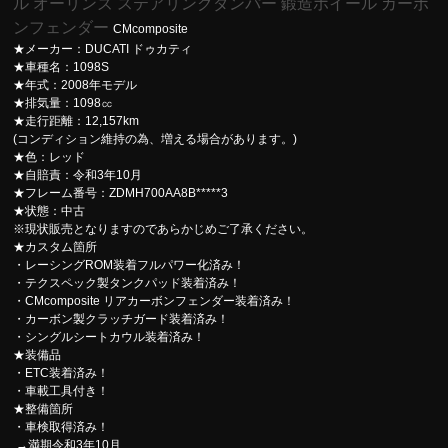
ル オーリンズ ステアリングダンパー 鍛造ホイール カーボ
ンフェンダー
CMcomposite
★メーカー：DUCATI ドゥカティ
★車種名：1098S
★年式：2008年モデル
★排気量：1098㏄
★走行距離：12,157km
(コンディション維持の為、増える場合があります。)
★色：レッド
★自賠責：令和3年10月
★フレーム番号：ZDMH700AA8B*****3
★状態：中古
※現状販売となりますのであらかじめご了承ください。
★カスタム箇所
・レーシングROM装着フルパワー化済み！
・テクスペック製タンクパッド装着済み！
・CMcomposite リアカーボンフェンダー装着済み！
・カーボン製クラッチガード装着済み！
・シングルシートカウル装着済み！
★装備品
・ETC装着済み！
・車載工具付き！
★整備箇所
・車検取得済み！
→満期令和3年10月